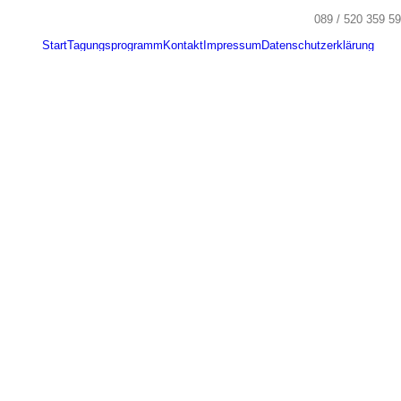
Suche
089 / 520 359 59
nach:
Start
Tagungsprogramm
Kontakt
Impressum
Datenschutzerklärung